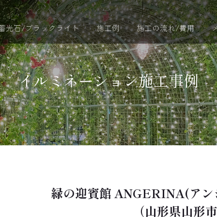
蓄光石/ブラックライト
施工例
施工の流れ/費用
イルミネーション施工事例
緑の迎賓館 ANGERINA(アン
（山形県山形