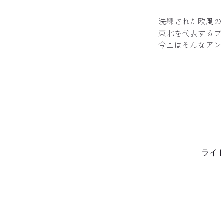
洗練された欧風
東北を代表する
今回はそんなア
ライ