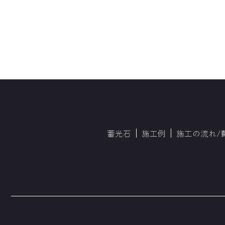
蓄光石
施工例
施工の流れ/