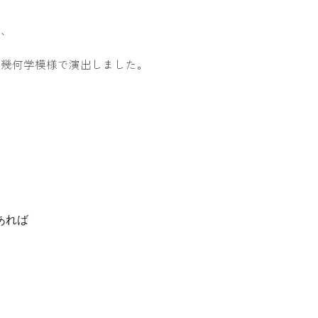
も、
な幾何学模様で演出しました。
あれば