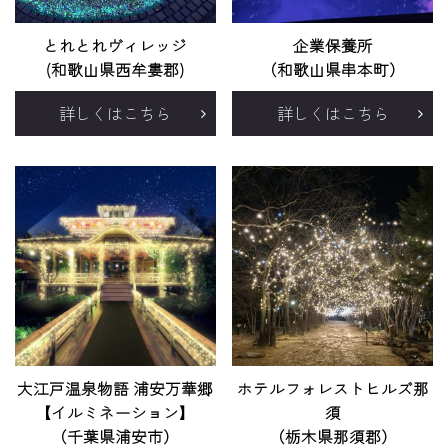
とれとれヴィレッジ
企業保養所
(和歌山県西牟婁郡)
（和歌山県串本町）
詳しくはこちら
詳しくはこちら
大江戸温泉物語 浦安万華郷
ホテルフォレストヒルズ那
【イルミネーション】
須
（千葉県浦安市）
（栃木県那須郡）