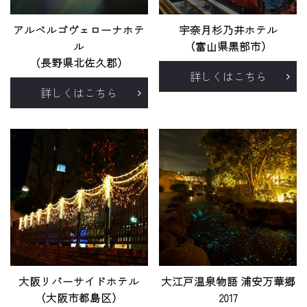
アルベルゴヴェローナホテ
宇奈月杉乃井ホテル
ル
（富山県黒部市）
（長野県北佐久郡）
詳しくはこちら
詳しくはこちら
大阪リバーサイドホテル
大江戸温泉物語 浦安万華郷
（大阪市都島区）
2017