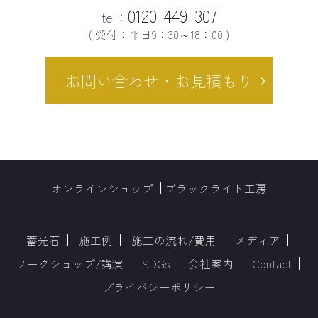
0120-449-307
tel：
( 受付：平日9：30～18：00 )
お問い合わせ・お見積もり
オンラインショップ
ブラックライト工房
蓄光石
施工例
施工の流れ/費用
メディア
ワークショップ/講演
SDGs
会社案内
Contact
プライバシーポリシー