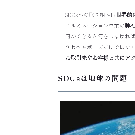
SDGsへの取り組みは
世界的
イルミネーション専業の
弊
何ができるか何をしなけれ
うわべやポーズだけではな
お取引先やお客様と共にア
SDGsは地球の問題