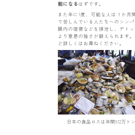
能になる
はずです。
また年に1度、可能な人は１か月
で苦しんでいる人たちへのシンパ
腸内の宿便などを排泄し、デトッ
より意思の強さが鍛えられます。
ど詳しくはお尋ねください。
日本の食品ロスは年間612万ト