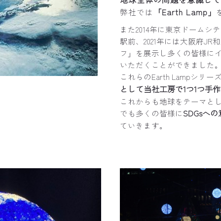
「Earth Lamp」
弊社では
また2014年に東京ドームシ
駅前、2021年には大阪府J
フ」を展示し多くの皆様に
いただくことができました
これらのEarth Lampシリー
として当社工房で1つ1つ手
これからも地球をテーマと
SDGsへ
でも多くの皆様に
ていきます。