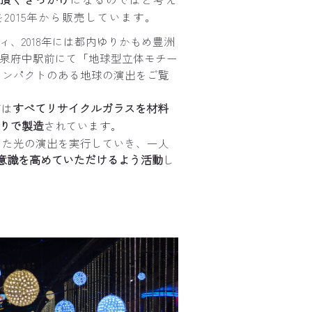
を2015年から販売しています。
ティ、2018年には都内ゆりかもめ豊洲
R和泉府中駅前にて「地球型立体モチー
インパクトのある地球の演出をご覧
。
すべてリサイクルガラスを材料
ズは
作りで製造
されています。
した光の演出を実行していき、一人
の意識を高めていただけるよう活動
し