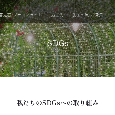
蓄光石/ブラックライト
施工例
施工の流れ/費用
SDGs
私たちのSDGsへの取り組み