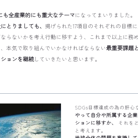
にも全産業的にも重大なテーマ
になってまいりました。
社にとりましても、
掲げられた17項目のそれぞれの目標
ばならないかを考え行動に移すよう、これまで以上に務
く、本気で取り組んでいかなければならない
最重要課題
クションを継続
していきたいと思います。
SDGs目標達成の為の肝心
やって自分や所属する企業
ションに移すか、
それを
と考えます。
地球全体の問題を意識して