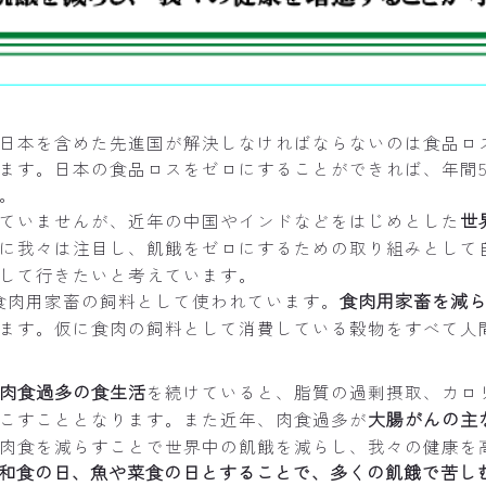
日本を含めた先進国が解決しなければならないのは食品ロ
ます。日本の食品ロスをゼロにすることができれば、年間5,
。
世
ていませんが、近年の中国やインドなどをはじめとした
に我々は注目し、飢餓をゼロにするための取り組みとして
して行きたいと考えています。
食肉用家畜を減
食肉用家畜の飼料として使われています。
ます。仮に食肉の飼料として消費している穀物をすべて人間
肉食過多の食生活
を続けていると、脂質の過剰摂取、カロ
大腸がんの主
こすこととなります。また近年、肉食過多が
肉食を減らすことで世界中の飢餓を減らし、我々の健康を
を和食の日、魚や菜食の日とすることで、多くの飢餓で苦し