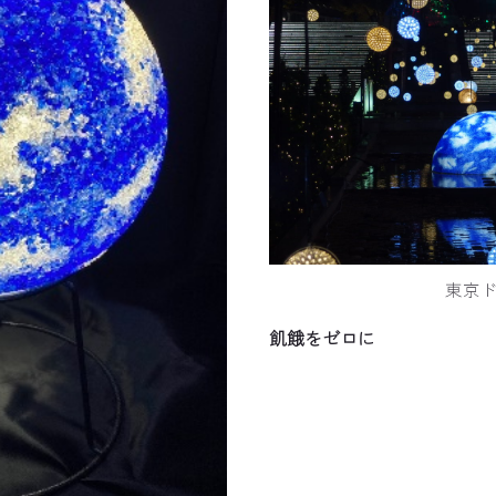
東京
飢餓をゼロに