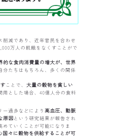
ス削減であり、近年官民を合わせ
000万人の飢餓をなくすことがで
界的な食肉消費量の増大が、世界
自分たちはもちろん、多くの関係
らす
大量の穀物を貧しい
ことで、
用とした場合、40億人分の食料
高血圧、動脈
リー過多などにより
な原因
という研究結果が報告され
高めていくことが可能になりま
む国々に穀物を供給することが可