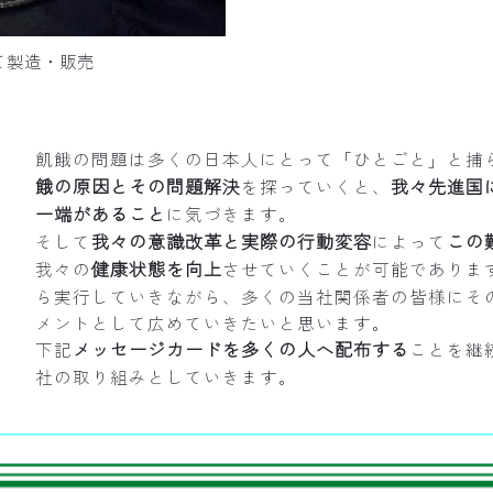
社にて製造・販売
飢餓の問題は多くの日本人にとって「ひとごと」と捕
餓の原因とその問題解決
我々先進国
を探っていくと、
一端があること
に気づきます。
我々の意識改革と実際の行動変容
この
そして
によって
健康状態を向上
我々の
させていくことが可能でありま
ら実行していきながら、多くの当社関係者の皆様にそ
メントとして広めていきたいと思います。
メッセージカードを多くの人へ配布する
下記
ことを継
社の取り組みとしていきます。