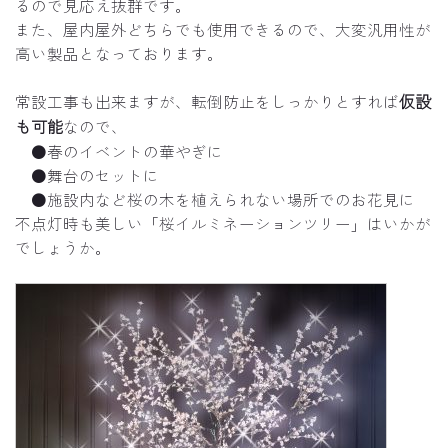
るので見応え抜群です。
また、屋内屋外どちらでも使用できるので、大変汎用性が
高い製品となっております。
仮設
常設工事も出来ますが、転倒防止をしっかりとすれば
も可能
なので、
●春のイベントの華やぎに
●舞台のセットに
●施設内など桜の木を植えられない場所でのお花見に
不点灯時も美しい「桜イルミネーションツリー」はいかが
でしょうか。