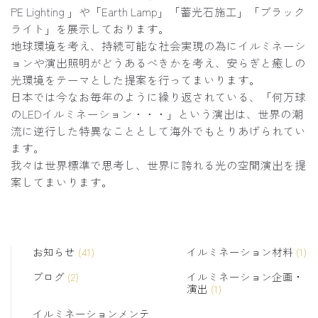
PE Lighting 」や「Earth Lamp」「蓄光石施工」「ブラック
ライト」を展示しております。
地球環境を考え、持続可能な社会実現の為にイルミネーシ
ョンや演出照明がどうあるべきかを考え、安らぎと癒しの
光環境をテーマとした提案を行ってまいります。
日本では今なお毎年のように繰り返されている、「何万球
のLEDイルミネーション・・・」という演出は、世界の潮
流に逆行した特異なこととして海外でもとりあげられてい
ます。
我々は世界標準で思考し、世界に誇れる光の空間演出を提
案してまいります。
お知らせ
(41)
イルミネーション材料
(1)
ブログ
(2)
イルミネーション企画・
演出
(1)
イルミネーションメンテ