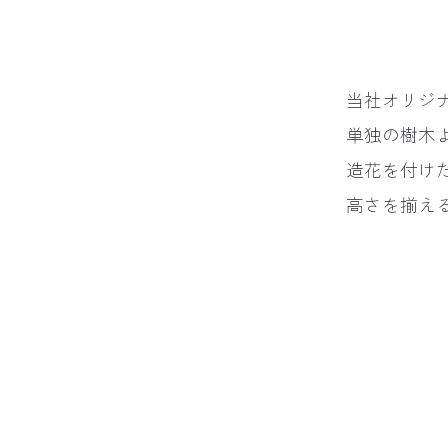
当社オリジ
単独の樹木
造花を付け
高さを揃え