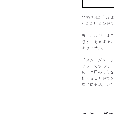
開発された年度は
いただけるのが
省エネルギーは
必ずしもまばゆ
ありません。
「スターダストラ
ピッチですので
めく星屑のような
抑えることがで
場合にも活用い