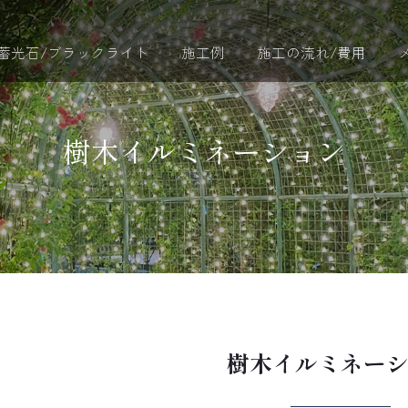
蓄光石/ブラックライト
施工例
施工の流れ/費用
樹木イルミネーション
樹木イルミネー