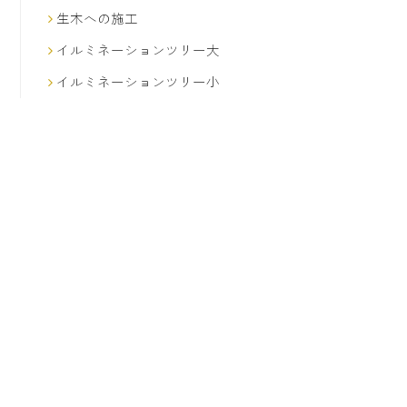
生木への施工
イルミネーションツリー大
イルミネーションツリー小