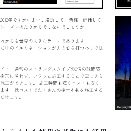
2012年ですがいよいよ浸透して、皆様に評価して
今シーズンあたりからではないでしょうか。
これからも世界の大きなテーマであります。
いだけのイルミネーションが人の心を打つわけでは
イト」通常のストリングスタイプの2倍の球間隔
、樹形に沿わず、フワッと施工することで空にきら
施工ができます。 施工時間も短くコストも安く
きます。低コストでたくさんの樹木本数を施工する
ただけます。