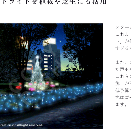
ストライトを植栽や芝生にも活用
スター
これま
ト」が
すぎる
また、
た声も
これら
施工が
低予算
色はゴ
ます。