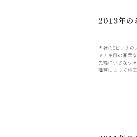
2013年
当社の5ピッチの
ヤナギ風の豪華
先端に小さなウ
種類によって施