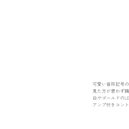
可愛い音符記号
見た方が思わず
白やゴールドのL
アンプ付きコン