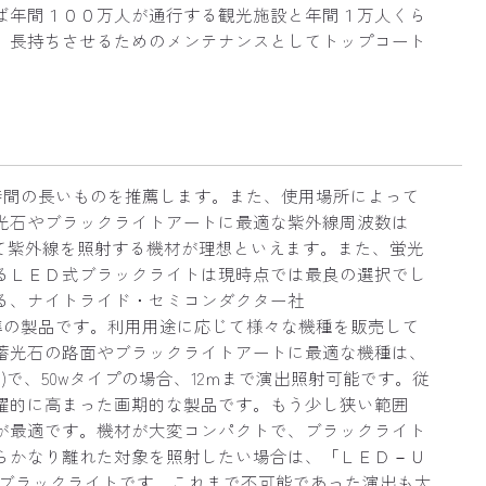
ば年間１００万人が通行する観光施設と年間１万人くら
、長持ちさせるためのメンテナンスとしてトップコート
。
時間の長いものを推薦します。また、使用場所によって
光石やブラックライトアートに最適な紫外線周波数は
集中して紫外線を照射する機材が理想といえます。また、蛍光
るＬＥＤ式ブラックライトは現時点では最良の選択でし
る、ナイトライド・セミコンダクター社
準の製品です。利用用途に応じて様々な機種を販売して
蓄光石の路面やブラックライトアートに最適な機種は、
度)で、50wタイプの場合、12ｍまで演出照射可能です。従
躍的に高まった画期的な製品です。もう少し狭い範囲
が最適です。機材が大変コンパクトで、ブラックライト
らかなり離れた対象を照射したい場合は、「ＬＥＤ－Ｕ
のブラックライトです。これまで不可能であった演出も大