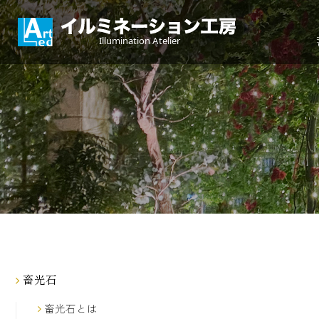
畜光石
畜光石とは