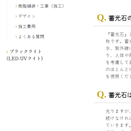
樹脂舗装・工事（施工）
デザイン
蓄光石
施工費用
『蓄光石』
よくある質問
称です。蓄
水、紫外線
ブラックライト
り、人体や
(LED-UVライト)
を考慮して
のほとんど
を使用くだ
蓄光石
光りますが
続けなけれ
ていきます