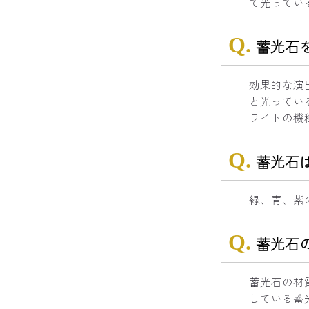
て光ってい
蓄光石
効果的な演
と光ってい
ライトの機
蓄光石
緑、青、紫の
蓄光石
蓄光石の材
している蓄