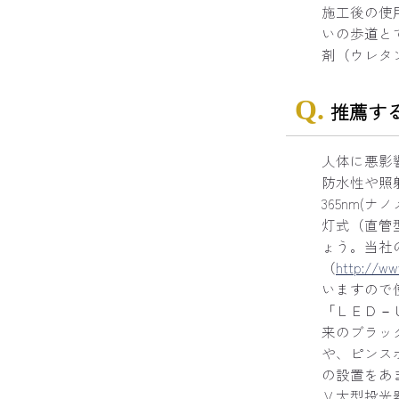
施工後の使
いの歩道と
剤（ウレタ
推薦す
人体に悪影
防水性や照
365nm(
灯式（直管
ょう。当社
（
http://www
いますので
「ＬＥＤ－Ｕ
来のブラッ
や、ピンス
の設置をあ
Ｖ大型投光