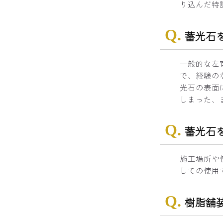
り込んだ特
蓄光石
一般的な左
で、経験の
光石の表面
しまった、
蓄光石
施工場所や
しての使用
樹脂舗