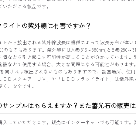
ていただける製品です。
クライトの紫外線は有害ですか？
トから放出される紫外線波長は機種によって波長分布が違います。27
ED式)のものもあります。紫外線にはA波(315～380nm)とB波(2
内障などを引き起こす可能性が高まることが分かっています。
施設などで使用する場合、大きな問題になる可能性があります。
離を開ければ検出されないものもありますので、設置場所、使
ＬＥＤスクエアーＵＶ」や「ＬＥＤフラッドライト」は紫外線Ａ波の
高く、安全です。
のサンプルはもらえますか？また蓄光石の販売は
購入していただきます。販売はインターネットでも可能です。