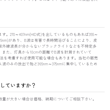
0～407nm(HID式)を出しているものもあれば355～
80～315nm)があり、B波は有害で長時間浴びることにより、皮
紫外線波長が分からないブラックライトなどを不特定多
また、灯具から10cmの距離でB波を計測されていて
用法を考慮すれば使用可能な場合もあります。当社の販売
みの放出で殆ど365nm～375nmに集中しているため
していますか？
数量が大きい場合は価格、納期についてご相談下さい。