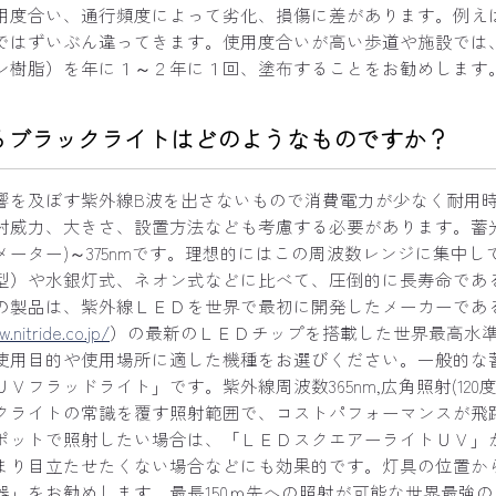
用度合い、通行頻度によって劣化、損傷に差があります。例え
ではずいぶん違ってきます。使用度合いが高い歩道や施設では
ン樹脂）を年に１～２年に１回、塗布することをお勧めします
るブラックライトはどのようなものですか？
響を及ぼす紫外線B波を出さないもので消費電力が少なく耐用
射威力、大きさ、設置方法なども考慮する必要があります。蓄
ナノメーター)～375nmです。理想的にはこの周波数レンジに
型）や水銀灯式、ネオン式などに比べて、圧倒的に長寿命であ
の製品は、紫外線ＬＥＤを世界で最初に開発したメーカーであ
.nitride.co.jp/
）の最新のＬＥＤチップを搭載した世界最高水
使用目的や使用場所に適した機種をお選びください。一般的な
Ｖフラッドライト」です。紫外線周波数365nm,広角照射(120
クライトの常識を覆す照射範囲で、コストパフォーマンスが飛
ポットで照射したい場合は、「ＬＥＤスクエアーライトＵＶ」
まり目立たせたくない場合などにも効果的です。灯具の位置か
器」をお勧めします。最長150ｍ先への照射が可能な世界最強