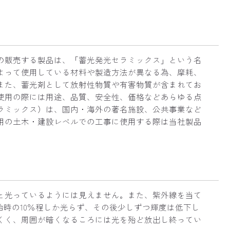
の販売する製品は、「蓄光発光セラミックス」という名
よって使用している材料や製造方法が異なる為、摩耗、
また、蓄光剤として放射性物質や有害物質が含まれてお
使用の際には用途、品質、安全性、価格などあらゆる点
ラミックス）は、国内・海外の著名施設、公共事業など
用の土木・建設レベルでの工事に使用する際は当社製品
と光っているようには見えません。また、紫外線を当て
始時の10％程しか光らず、その後少しずつ輝度は低下し
くく、周囲が暗くなるころには光を殆ど放出し終ってい