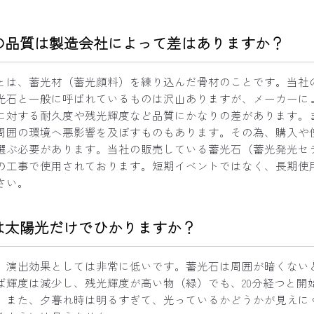
の品質は製造会社によって差はありますか？
とは、蓄光材（蓄光顔料）を練り込んだ骨材のことです。当社
光石と一般に呼ばれているものは沢山ありますが、メーカーに
に対する耐久度や残光輝度など品質にかなりの差があります。
周囲の環境へ悪影響を及ぼすものもあります。その為、購入や
選ぶ必要があります。当社の販売している蓄光石（蓄光発光セ
の工事で使用されております。短期イベントではなく、長期使
さい。
は太陽光だけでひかりますか？
、演出効果としては非常に低いです。蓄光石は周囲が暗くない
ば輝度は減少し、残光輝度が高い物（緑）でも、20分経つと開
。また、夕暮れ時は明るすぎて、光っているかどうかが見えに