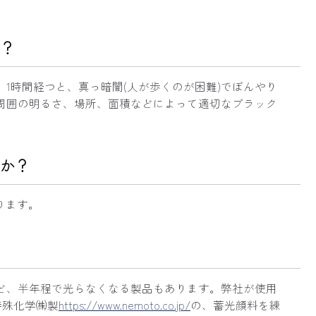
？
1時間経つと、真っ暗闇(人が歩くのが困難)でぼんやり
周囲の明るさ、場所、面積などによって適切なブラック
か？
ります。
ど、半年程で光らなくなる製品もあります。弊社が使用
特殊化学㈱製
https://www.nemoto.co.jp/
の、蓄光顔料を練