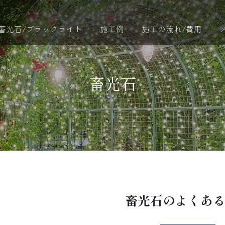
蓄光石/ブラックライト
施工例
施工の流れ/費用
畜光石
畜光石のよくあ