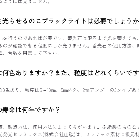
るようには見えません。
を光らせるのにブラックライトは必要でしょうか
出を行うのであれば必要です。蓄光石は限界まで光を蓄えても、
るのが確認できる程度にしか光りません。蓄光石の使用方法、
種、台数を用意して下さい。
は何色ありますか？また、粒度はどれくらいです
3色あり、粒度は5～13㎜、5㎜内外、2㎜アンダーの3タイプあ
の寿命は何年ですか？
質、製造方法、使用方法によってちがいます。樹脂製のものな
光発光セラミックス(株式会社山磯)は、セラミック素材に根元