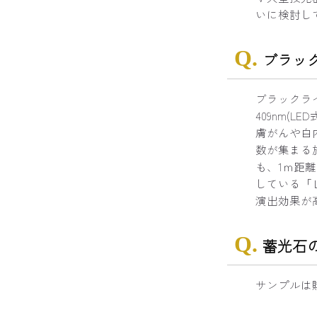
いに検討し
ブラッ
ブラックライ
409nm(L
膚がんや白
数が集まる
も、1ｍ距
している「
演出効果が
蓄光石
サンプルは