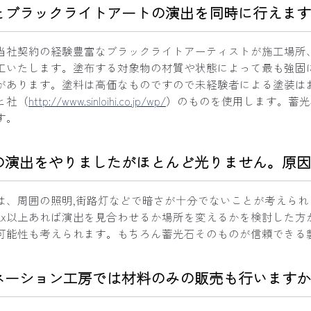
とブラックライトアートの演出を同時に行えます
当社契約の経験豊富なブラックライトアーティストが施工場所
工いたします。塗布する対象物の材質や状態によって最も強固
があります。塗料は高価なものですので未経験者による塗装は
ヒ社（
http://www.sinloihi.co.jp/wp/
）のものを使用します。蓄光石
す。
の演出をやりましたがほとんど光りません。原因
は、周囲の照明,街路灯などで暗さが十分でないことが考えられ
Lx以上あれば演出を見合わせるか場所を変えるかを検討した方
可能性も考えられます。もちろん蓄光石そのものが信頼できる
ネーション工房では材料のみの販売も行いますか