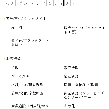
7 / 8
« 先頭
«
...
4
5
6
7
8
»
蓄光石/ブラックライト
施工例
販売サイト(ブラックライ
ト工房）
蓄光石/ブラックライト
とは…
お客様別
行政
教育機関
ブライダル
宿泊施設
店舗/ビル/建設現場
医療・福祉/住宅関連
公共/文化/宗教施設
商業施設（ショッピング
センター/タワー）
商業施設（商店街/ゴル
その他