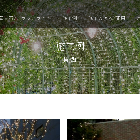
蓄光石/ブラックライト
施工例
施工の流れ/費用
施工例
関西