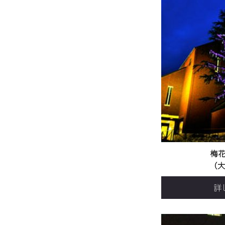
梅花
（
詳