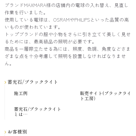
ブランドMAXMARA様の店舗内の電球の入れ替え、見直し
作業を行いました。
使用している電球は、OSRAMやPHILIPSといった品質の高
いものが使われています。
トップブランドの服や小物をさらに引き立てて美しく見せ
るためには、最高級品の照明が必要です。
商品を一層際立たせる為には、照度、色調、角度などさま
ざまな点を十分考慮して照明を設置しなければなりませ
ん。
蓄光石/ブラックライト
施工例
販売サイト(ブラックライ
ト工房）
蓄光石/ブラックライト
とは…
お客様別