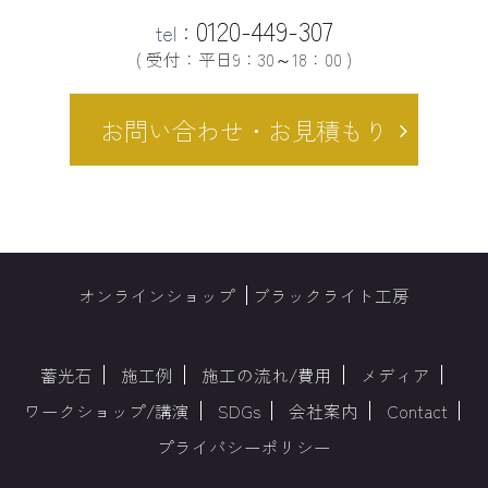
0120-449-307
tel：
( 受付：平日9：30～18：00 )
お問い合わせ・お見積もり
オンラインショップ
ブラックライト工房
蓄光石
施工例
施工の流れ/費用
メディア
ワークショップ/講演
SDGs
会社案内
Contact
プライバシーポリシー