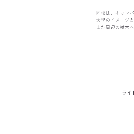
同校は、キャン
大學のイメージ
また周辺の樹木
ライ