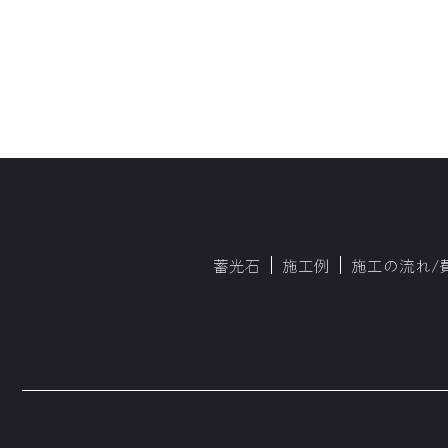
蓄光石
施工例
施工の流れ/