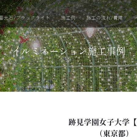
蓄光石/ブラックライト
施工例
施工の流れ/費用
イルミネーション施工事例
跡見学園女子大学
（東京都）