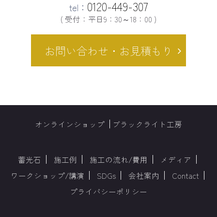
0120-449-307
tel：
( 受付：平日9：30～18：00 )
お問い合わせ・お見積もり
オンラインショップ
ブラックライト工房
蓄光石
施工例
施工の流れ/費用
メディア
ワークショップ/講演
SDGs
会社案内
Contact
プライバシーポリシー