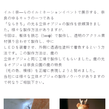
イルミ奈―らのイルミネーションイベントで展示する、奈
良のゆるキャラの一つである
「ならきち」の光る立体オブジェの製作を依頼頂きまし
た。様々な製作方法がありますが、
今回は、躯体を鉄芯（5㎜φ）で製作し、透明のアクリル素
材張り合わせて製作し、中に
ＬＥＤを装着させ、外側に透過性塗料で着色するという方
法です。この製作方法は、鹿の
立体オブジェと同じ工場で製作してもらいました。鹿の光
るオブジェは奈良公園の鹿の特長
（毛の色、模様）を正確に表現しようと努めました。
当社には様々な立体オブジェの製作ノウハウがありますの
で何なりご相談下さい。