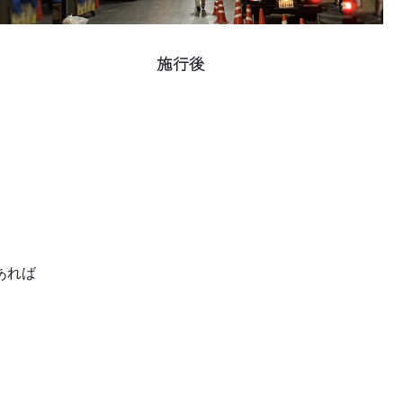
施行後
あれば