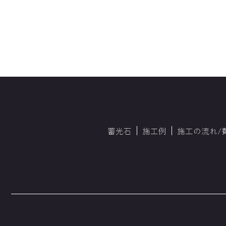
蓄光石
施工例
施工の流れ/