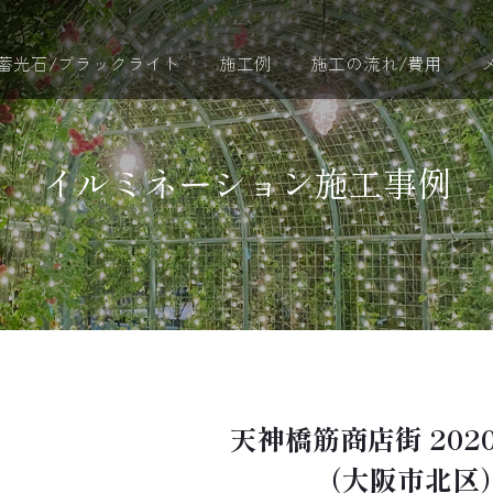
蓄光石/ブラックライト
施工例
施工の流れ/費用
イルミネーション施工事例
天神橋筋商店街 2020
（大阪市北区