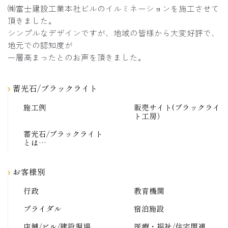
㈱富士建設工業本社ビルのイルミネーションを施工させて
頂きました。
シンプルなデザインですが、地域の皆様から大変好評で、
地元での認知度が
一層高まったとのお声を頂きました。
蓄光石/ブラックライト
施工例
販売サイト(ブラックライ
ト工房）
蓄光石/ブラックライト
とは…
お客様別
行政
教育機関
ブライダル
宿泊施設
店舗/ビル/建設現場
医療・福祉/住宅関連