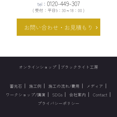
0120-449-307
tel：
( 受付：平日9：30～18：00 )
お問い合わせ・お見積もり
オンラインショップ
ブラックライト工房
蓄光石
施工例
施工の流れ/費用
メディア
ワークショップ/講演
SDGs
会社案内
Contact
プライバシーポリシー