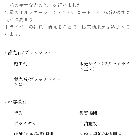
店前の樹木などの施工を行いました。
少量のイルミネーションですが、ロードサイドの視認性は
大いに高まり、
ドライバーの視覚に訴えることで、販売効果が見込まれて
います。
蓄光石/ブラックライト
施工例
販売サイト(ブラックライ
ト工房）
蓄光石/ブラックライト
とは…
お客様別
行政
教育機関
ブライダル
宿泊施設
店舗/ビル/建設現場
医療・福祉/住宅関連