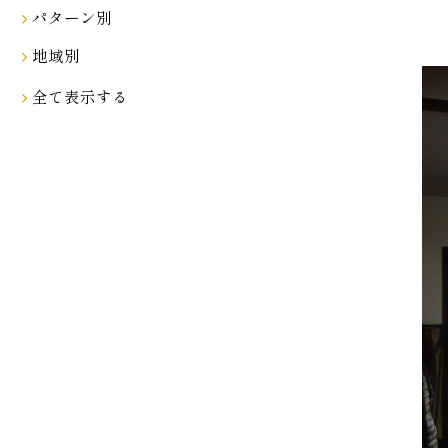
パターン別
地域別
全て表示する