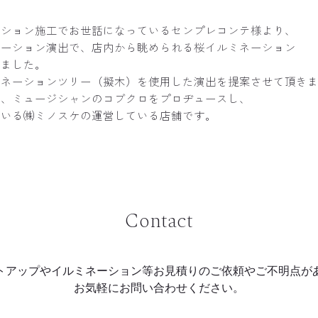
ーション施工でお世話になっているセンプレコンテ様より、
ネーション演出で、店内から眺められる桜イルミネーション
きました。
ミネーションツリー（擬木）を使用した演出を提案させて頂き
は、ミュージシャンのコブクロをプロヂュースし、
ている㈱ミノスケの運営している店舗です。
Contact
トアップやイルミネーション等
お見積りのご依頼やご不明点が
お気軽にお問い合わせください。