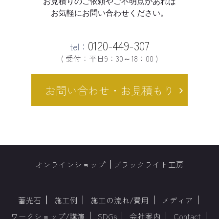
お見積りのご依頼やご不明点があれば
お気軽にお問い合わせください。
0120-449-307
tel：
( 受付：平日9：30～18：00 )
お問い合わせ・お見積もり
オンラインショップ
ブラックライト工房
蓄光石
施工例
施工の流れ/費用
メディア
ワークショップ/講演
SDGs
会社案内
Contact