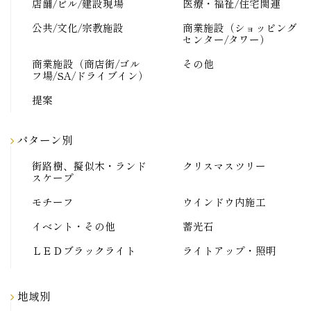
店舗/ビル/建設現場
医療・福祉/住宅関連
公共/文化/宗教施設
商業施設（ショッピング
センター/タワー）
商業施設（商店街/ゴル
その他
フ場/SA/ドライブイン）
提案
パターン別
街路樹、擬似木・ランド
クリスマスツリー
スケープ
モチーフ
ウインドウ内施工
イベント・その他
蓄光石
ＬＥＤブラックライト
ライトアップ・照明
地域別